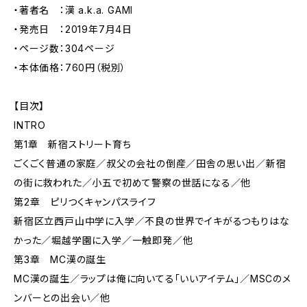
・著者名 ：漢 a.k.a. GAMI
・発売日 ：2019年7月4日
・ページ数：304ページ
・本体価格：760円（税別）
【目次】
INTRO
第1章 新宿ストリート育ち
ごくごく普通の家庭／叔父の会社の倒産／田舎の思い出／新宿
の街に救われた／小五で初めて警察の世話になる／他
第2章 ピリつくキャンパスライフ
新宿区立西戸山中学に入学／不良の世界でイキがるつもりはな
かった／堀越学園に入学／一触即発／他
第3章 MC漢の誕生
MC漢の誕生／ラップは俺に向いてる「いいアイテム」／MSCのメ
ンバーとの出会い／他