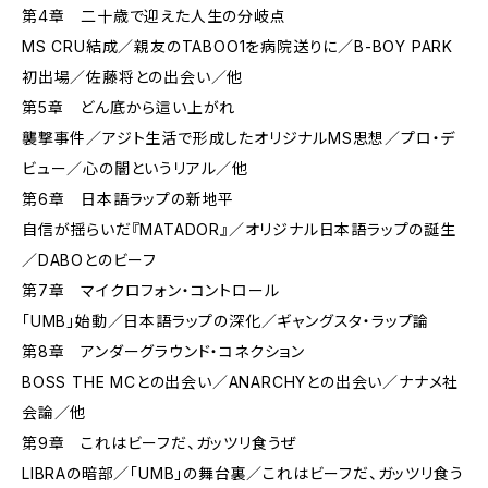
第4章 二十歳で迎えた人生の分岐点
MS CRU結成／親友のTABOO1を病院送りに／B-BOY PARK
初出場／佐藤将との出会い／他
第5章 どん底から這い上がれ
襲撃事件／アジト生活で形成したオリジナルMS思想／プロ・デ
ビュー／心の闇というリアル／他
第6章 日本語ラップの新地平
自信が揺らいだ『MATADOR』／オリジナル日本語ラップの誕生
／DABOとのビーフ
第7章 マイクロフォン・コントロール
「UMB」始動／日本語ラップの深化／ギャングスタ・ラップ論
第8章 アンダーグラウンド・コネクション
BOSS THE MCとの出会い／ANARCHYとの出会い／ナナメ社
会論／他
第9章 これはビーフだ、ガッツリ食うぜ
LIBRAの暗部／「UMB」の舞台裏／これはビーフだ、ガッツリ食う