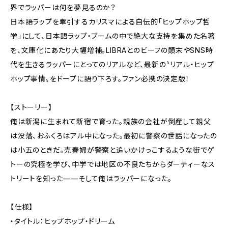
界でラッパーは何を夢見るのか？
日本語ラップを牽引するカリスマによる自伝的「ヒップホップ哲
学」にして、日本語ラップ・ブームの中で絶大な支持を集めた名著
を、文庫化にあたり大幅増補。LIBRAとのビーフの顛末やSNS時
代を生きるラッパーにとってのリアルなど、最新の〝リアル・ヒップ
ホップ事情〟をドープに語り下ろす。ファン必携の決定版！
【ストーリー】
俺は新潟に生まれて新宿で育った。親族の会社が倒産して親父
は没落、おふくろはアル中になった。最初に警察の世話になったの
は小五のときだ。売春婦が警察と追いかけっこするような街でゲ
トーの究極を学び、中学では地区の不良たちからダーティーなス
トリートを知った——そして俺はラッパーになった。
【仕様】
・タイトル：ヒップホップ・ドリーム