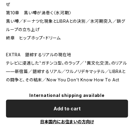
ぜ
第10章 黒い噂が渦巻く〈氷河期〉
黒い噂／ドーナツ化現象とLIBRAとの決別／氷河期突入／鎖グ
ループの立ち上げ
終章 ヒップホップ・ドリーム
EXTRA 錯綜するリアルの現在地
テレビに浸透した〝ガチンコ型〟のラップ／〝異文化交流〟のリアル
——新宿篇／錯綜するリアル／ワルノリデキマッテル／LIBRAと
の闘争と、その結末／Now You Don’t Know How To Act
International shipping available
Add to cart
日本国内にお住まいの方向け