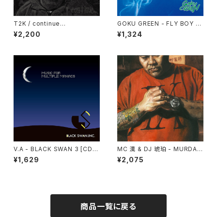
T2K / continue...
GOKU GREEN - FLY BOY [C
D]
¥2,200
¥1,324
V.A - BLACK SWAN 3 [CD]
MC 漢 & DJ 琥珀 - MURDAR
BLACK SWAN
ATION [CD] 鎖GROUP
¥1,629
¥2,075
商品一覧に戻る