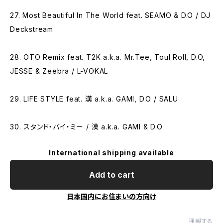
27. Most Beautiful In The World feat. SEAMO & D.O / DJ
Deckstream
28. OTO Remix feat. T2K a.k.a. Mr.Tee, Toul Roll, D.O,
JESSE & Zeebra / L-VOKAL
29. LIFE STYLE feat. 漢 a.k.a. GAMI, D.O / SALU
30. スタンド・バイ・ミー / 漢 a.k.a. GAMI & D.O
International shipping available
Add to cart
日本国内にお住まいの方向け
通報する