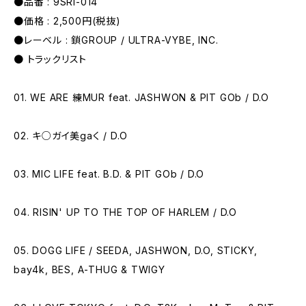
●品番 : 9SRI-014
●価格 : 2,500円(税抜)
●レーベル : 鎖GROUP / ULTRA-VYBE, INC.
● トラックリスト
01. WE ARE 練MUR feat. JASHWON & PIT GOb / D.O
02. キ○ガイ美gaく / D.O
03. MIC LIFE feat. B.D. & PIT GOb / D.O
04. RISIN' UP TO THE TOP OF HARLEM / D.O
05. DOGG LIFE / SEEDA, JASHWON, D.O, STICKY,
bay4k, BES, A-THUG & TWIGY