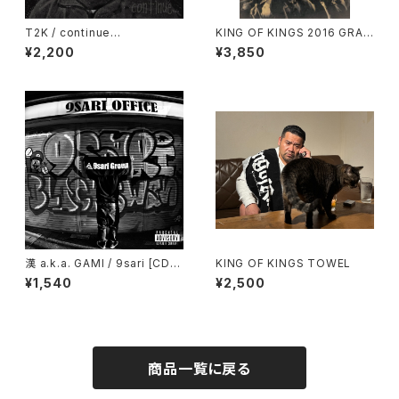
T2K / continue...
KING OF KINGS 2016 GRAN
D CHAMPIONSHIP FINAL
¥2,200
¥3,850
漢 a.k.a. GAMI / 9sari [CD]
KING OF KINGS TOWEL
鎖GROUP
¥1,540
¥2,500
商品一覧に戻る