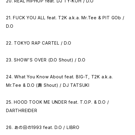
20. REAL HIPHOP feat. DJ TY-KOH / D.O
21. FUCK YOU ALL feat. T2K a.k.a. Mr.Tee & PIT GOb /
D.O
22. TOKYO RAP CARTEL / D.O
23. SHOW'S OVER (D.O Shout) / D.O
24. What You Know About feat. BIG-T, T2K a.k.a.
Mr.Tee & D.O (壽 Shout) / DJ TATSUKI
25. HOOD TOOK ME UNDER feat. T.O.P. & D.O /
DARTHREIDER
26. あの日の1993 feat. D.O / LIBRO