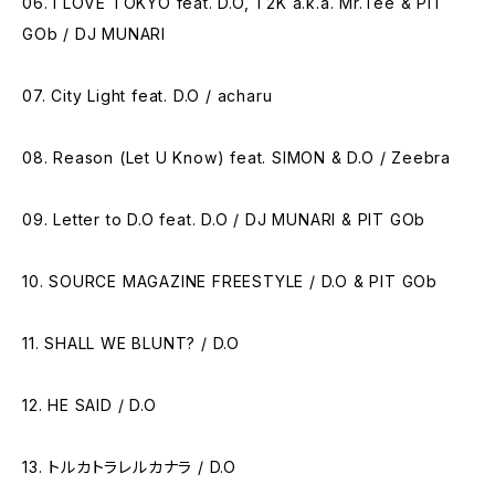
06. I LOVE TOKYO feat. D.O, T2K a.k.a. Mr.Tee & PIT
GOb / DJ MUNARI
07. City Light feat. D.O / acharu
08. Reason (Let U Know) feat. SIMON & D.O / Zeebra
09. Letter to D.O feat. D.O / DJ MUNARI & PIT GOb
10. SOURCE MAGAZINE FREESTYLE / D.O & PIT GOb
11. SHALL WE BLUNT? / D.O
12. HE SAID / D.O
13. トルカトラレルカナラ / D.O