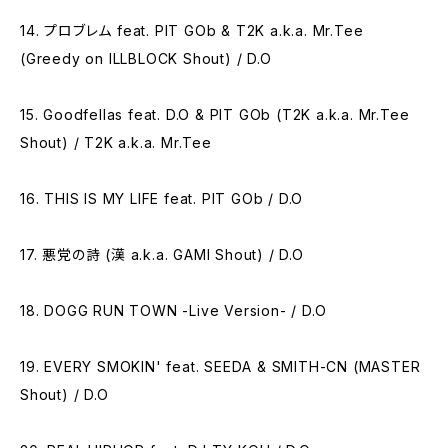
14. プロブレム feat. PIT GOb & T2K a.k.a. Mr.Tee
(Greedy on ILLBLOCK Shout) / D.O
15. Goodfellas feat. D.O & PIT GOb (T2K a.k.a. Mr.Tee
Shout) / T2K a.k.a. Mr.Tee
16. THIS IS MY LIFE feat. PIT GOb / D.O
17. 悪党の詩 (漢 a.k.a. GAMI Shout) / D.O
18. DOGG RUN TOWN -Live Version- / D.O
19. EVERY SMOKIN' feat. SEEDA & SMITH-CN (MASTER
Shout) / D.O