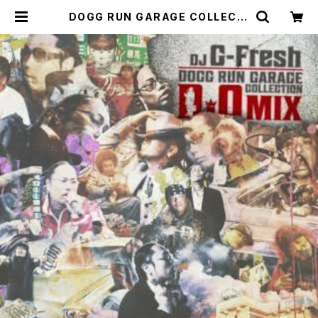
DOGG RUN GARAGE COLLECTI
ON -D.O MIX- Mixed by DJ G-F
resh | 9SARI GEAR